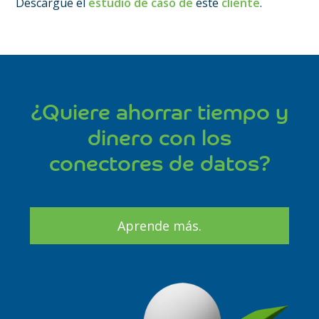
Descargue el
estudio de caso de
este
cliente
.
¿Quiere ahorrar tiempo y
dinero con los
conectores de datos?
Aprende más.