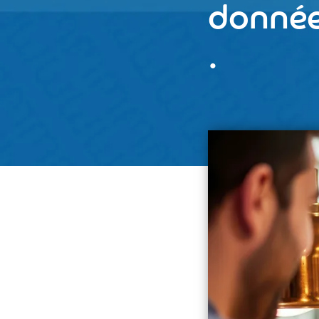
donnée
.