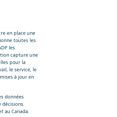
re en place une
ionne toutes les
ADP les
ation capture une
les pour la
il, le service, le
mises à jour en
des données
 décisions.
et au Canada.