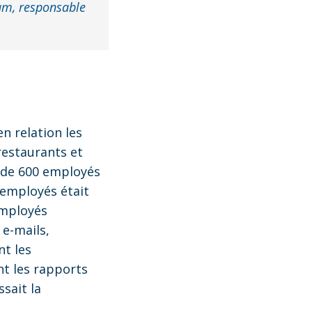
am, responsable
n relation les
restaurants et
s de 600 employés
 employés était
employés
 e-mails,
nt les
t les rapports
sait la