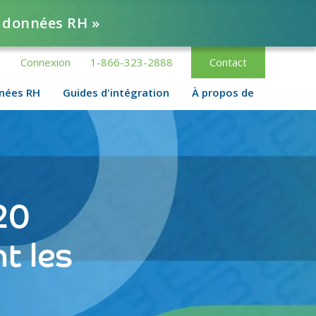
s données RH »
Connexion
1-866-323-2888
Contact
nnées RH
Guides d'intégration
À propos de
20
t les